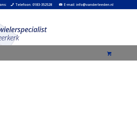
 ons:
Telefoon: 0183-352528
E-mail: info@vanderleeden.nl