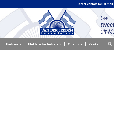
Direct contact bel of mail
Fietsen
Elektrische fietsen
Over ons
Contact