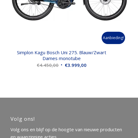
Aanbieding!
Simplon Kagu Bosch Uni 275. Blauw/Zwart
Dames monotube
Oorspronkelijke
Huidige
€
4.450,00
€
3.999,00
prijs
prijs
was:
is:
€4.450,00.
€3.999,00.
Volg ons!
Volg ons en blijf op de hoogte van nieuwe producten
en waanzinnige acties.