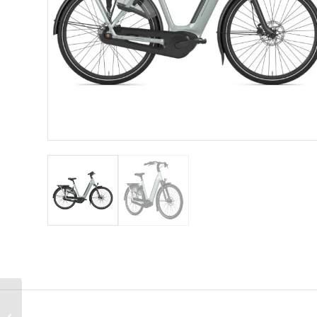
Gazelle Grenoble C8
Between Blue Mat