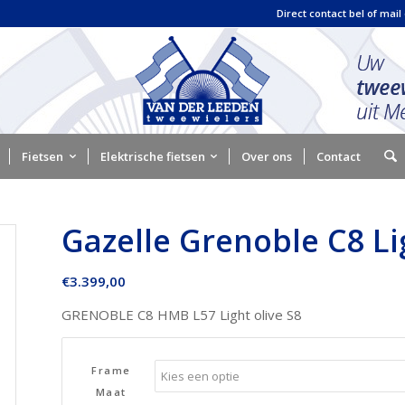
Direct contact bel of mail
Fietsen
Elektrische fietsen
Over ons
Contact
Gazelle Grenoble C8 L
€
3.399,00
GRENOBLE C8 HMB L57 Light olive S8
Frame
Maat