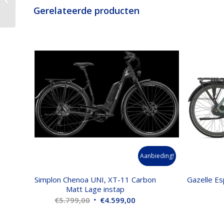
Gerelateerde producten
DAMES
Aanbieding!
Simplon Chenoa UNI, XT-11 Carbon
Gazelle E
Matt Lage instap
Oorspronkelijke
Huidige
€
5.799,00
€
4.599,00
prijs
prijs
was:
is: