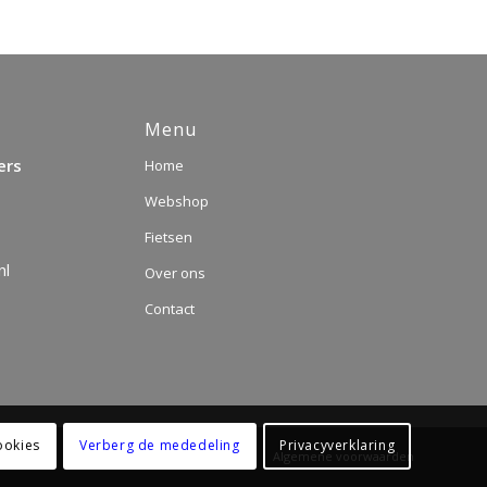
Menu
ers
Home
Webshop
Fietsen
nl
Over ons
Contact
ookies
Verberg de mededeling
Privacyverklaring
Algemene voorwaarden