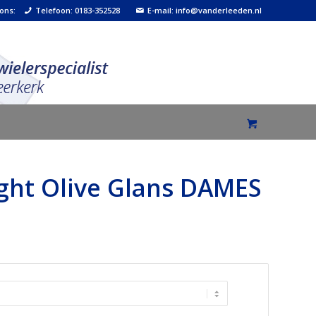
 ons:
Telefoon: 0183-352528
E-mail: info@vanderleeden.nl
ight Olive Glans DAMES