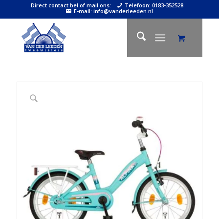
Direct contact bel of mail ons:
Telefoon: 0183-352528
E-mail: info@vanderleeden.nl