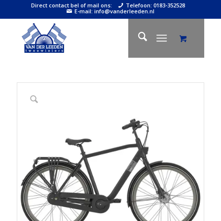
Direct contact bel of mail ons:
Telefoon: 0183-352528
E-mail: info@vanderleeden.nl