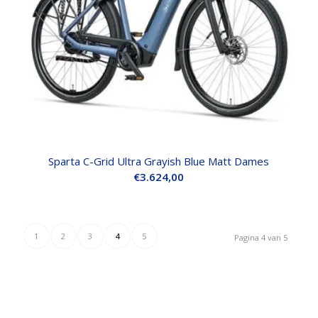
Sparta C-Grid Ultra Grayish Blue Matt Dames
€
3.624,00
1
2
3
4
5
Pagina 4 van 5