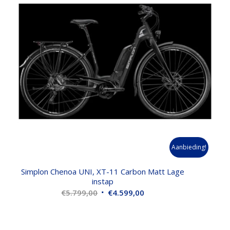
Aanbieding!
Simplon Chenoa UNI, XT-11 Carbon Matt Lage
instap
Oorspronkelijke
Huidige
€
5.799,00
€
4.599,00
prijs
prijs
was:
is:
€5.799,00.
€4.599,00.