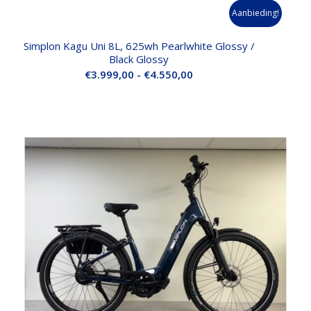
Aanbieding!
Simplon Kagu Uni 8L, 625wh Pearlwhite Glossy /
Black Glossy
Prijsklasse:
€
3.999,00
-
€
4.550,00
€3.999,00
tot
€4.550,00