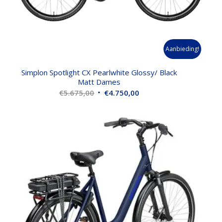
Aanbieding!
Simplon Spotlight CX Pearlwhite Glossy/ Black
Matt Dames
Oorspronkelijke
Huidige
€
5.675,00
€
4.750,00
prijs
prijs
was:
is:
€5.675,00.
€4.750,00.