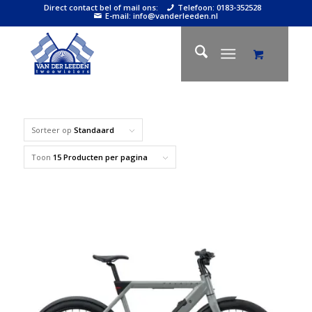
Direct contact bel of mail ons:
Telefoon: 0183-352528
E-mail: info@vanderleeden.nl
Sorteer op
Standaard
Toon
15 Producten per pagina