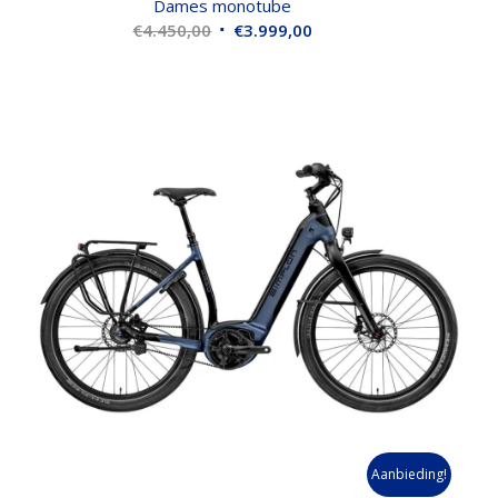
Dames monotube
Oorspronkelijke
Huidige
€
4.450,00
€
3.999,00
prijs
prijs
was:
is:
€4.450,00.
€3.999,00.
Aanbieding!