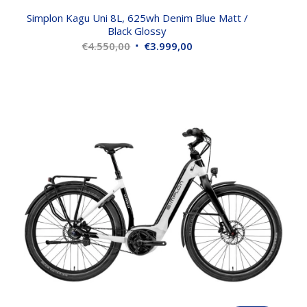
Simplon Kagu Uni 8L, 625wh Denim Blue Matt /
Black Glossy
Oorspronkelijke
Huidige
€
4.550,00
€
3.999,00
prijs
prijs
was:
is:
€4.550,00.
€3.999,00.